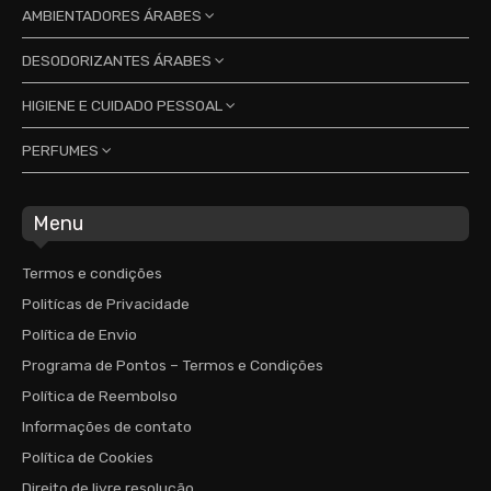
Promoções
AMBIENTADORES ÁRABES
Sobre nós
DESODORIZANTES ÁRABES
Lattafa Parfums
Nusuk Parfums
HIGIENE E CUIDADO PESSOAL
Contactos
Lattafa Parfums
Desodorizantes feminino
RiiFFS Parfums
PERFUMES
Tulipan Negro
Desodorizantes masculino
Desodorizantes feminino
Cabelo
Pesquisar
Perfumes árabes
Desodorizantes masculino
Gel de banho
Menu
Homem
Perfumes Essenciais
Loção corporal
Mulher
Homem
Termos e condições
Perfumes Europeus
Unissexo
Mulher
Politícas de Privacidade
Homem
Unissexo
Política de Envio
Mulher
Programa de Pontos – Termos e Condições
Unissexo
Política de Reembolso
Informações de contato
Política de Cookies
Direito de livre resolução