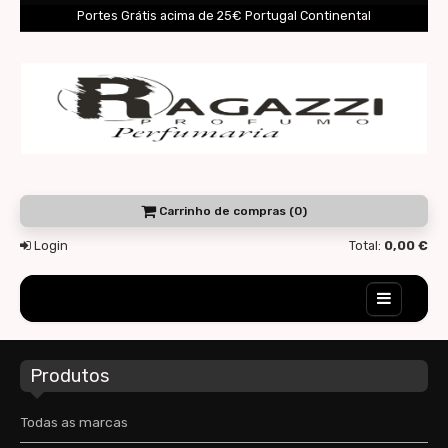
Portes Grátis acima de 25€ Portugal Continental
Carrinho de compras (0)
Login
Total:
0,00 €
Home
Produtos
Novidades
Destaques
Todas as marcas