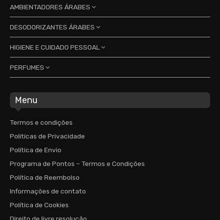
Promoções
AMBIENTADORES ÁRABES
Sobre nós
DESODORIZANTES ÁRABES
Lattafa Parfums
Nusuk Parfums
HIGIENE E CUIDADO PESSOAL
Contactos
Lattafa Parfums
Desodorizantes feminino
RiiFFS Parfums
PERFUMES
Tulipan Negro
Desodorizantes masculino
Desodorizantes feminino
Cabelo
Pesquisar
Perfumes árabes
Desodorizantes masculino
Gel de banho
Menu
Homem
Perfumes Essenciais
Loção corporal
Mulher
Homem
Termos e condições
Perfumes Europeus
Unissexo
Mulher
Politícas de Privacidade
Homem
Unissexo
Política de Envio
Mulher
Programa de Pontos – Termos e Condições
Unissexo
Política de Reembolso
Informações de contato
Política de Cookies
Direito de livre resolução